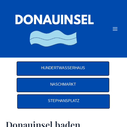
Zum
Inhalt
springen
Mai
Men
HUNDERTWASSERHAUS
NASCHMARKT
STEPHANSPLATZ
Donauinsel baden